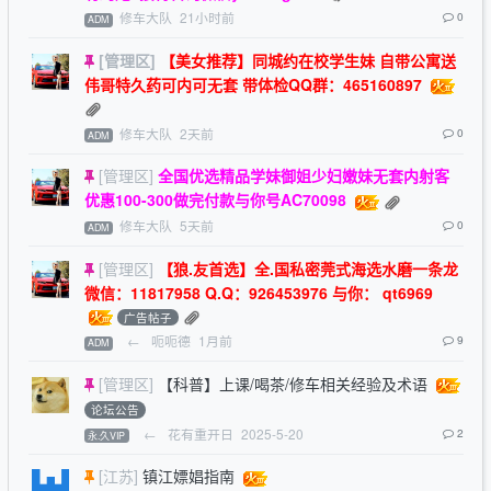
修车大队
21小时前
0
ADM
[管理区]
【美女推荐】同城约在校学生妹 自带公寓送
伟哥特久药可内可无套 带体检QQ群：465160897
修车大队
2天前
0
ADM
[管理区]
全国优选精品学妹御姐少妇嫩妹无套内射客
优惠100-300做完付款与你号AC70098
修车大队
5天前
0
ADM
[管理区]
【狼.友首选】全.国私密莞式海选水磨一条龙
微信：11817958 Q.Q：926453976 与你： qt6969
广告帖子
←
呃呃德
1月前
9
ADM
[管理区]
【科普】上课/喝茶/修车相关经验及术语
论坛公告
←
花有重开日
2025-5-20
2
永.久VIP
[江苏]
镇江嫖娼指南