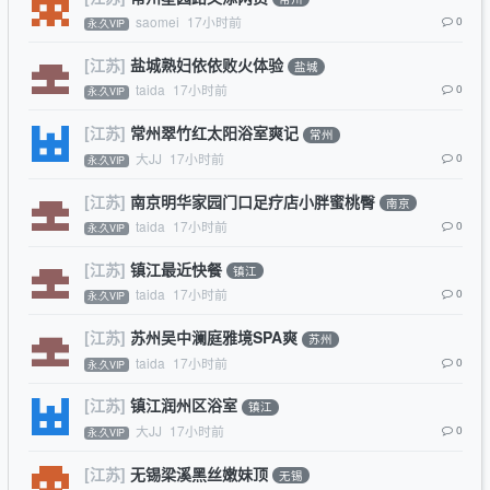
saomei
17小时前
0
永.久VIP
[江苏]
盐城熟妇依依败火体验
盐城
taida
17小时前
0
永.久VIP
[江苏]
常州翠竹红太阳浴室爽记
常州
大JJ
17小时前
0
永.久VIP
[江苏]
南京明华家园门口足疗店小胖蜜桃臀
南京
taida
17小时前
0
永.久VIP
[江苏]
镇江最近快餐
镇江
taida
17小时前
0
永.久VIP
[江苏]
苏州吴中澜庭雅境SPA爽
苏州
taida
17小时前
0
永.久VIP
[江苏]
镇江润州区浴室
镇江
大JJ
17小时前
0
永.久VIP
[江苏]
无锡梁溪黑丝嫩妹顶
无锡