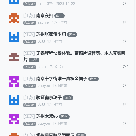
←
游客
2023-11-22
3
永.久VIP
[江苏]
南京夜扫
南京
saomei
17小时前
0
永.久VIP
[江苏]
苏州张家港少妇
苏州
大JJ
17小时前
0
永.久VIP
[江苏]
无锡程程快餐体验。带照片课程表。本人真实照
片
无锡
taida
17小时前
0
永.久VIP
[江苏]
南京十字街唯一真神金裙子
南京
paoyou
17小时前
0
永.久VIP
[江苏]
验证南京玲子
南京
大JJ
17小时前
0
永.久VIP
[江苏]
苏州木渎95
苏州
paoyou
17小时前
0
永.久VIP
[江苏]
常州星园路又添两员
常州