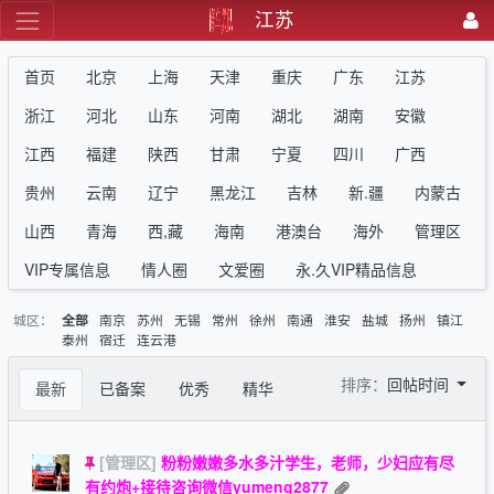
江苏
首页
北京
上海
天津
重庆
广东
江苏
浙江
河北
山东
河南
湖北
湖南
安徽
江西
福建
陕西
甘肃
宁夏
四川
广西
贵州
云南
辽宁
黑龙江
吉林
新.疆
内蒙古
山西
青海
西,藏
海南
港澳台
海外
管理区
VIP专属信息
情人圈
文爱圈
永.久VIP精品信息
城区：
南京
苏州
无锡
常州
徐州
南通
淮安
盐城
扬州
镇江
全部
泰州
宿迁
连云港
排序：
回帖时间
最新
已备案
优秀
精华
[管理区]
粉粉嫩嫩多水多汁学生，老师，少妇应有尽
有约炮+接待咨询微信yumeng2877