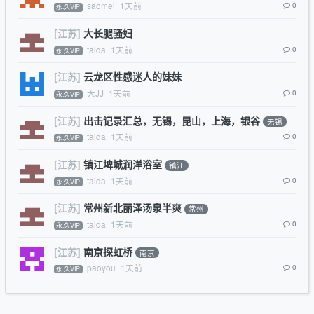
saomei
1天前
0
永.久VIP
[江苏]
大长腿骚妇
taida
1天前
0
永.久VIP
[江苏]
云龙区性感迷人的妹妹
大JJ
1天前
0
永.久VIP
[江苏]
出击记录汇总，无锡，昆山，上海，银谷
无锡
taida
1天前
0
永.久VIP
[江苏]
镇江埤城润洋浴室
镇江
taida
1天前
0
永.久VIP
[江苏]
常州新北丽泽汤泉半爽
常州
taida
1天前
0
永.久VIP
[江苏]
南京探虹桥
南京
paoyou
1天前
0
永.久VIP