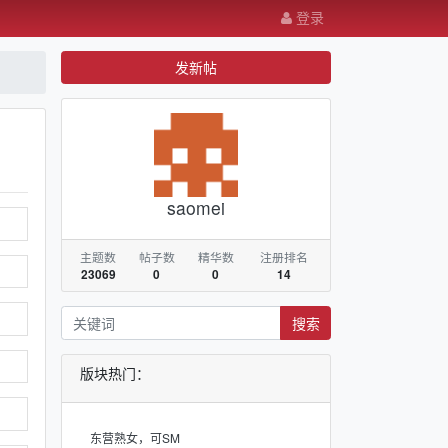
登录
发新帖
saomei
主题数
帖子数
精华数
注册排名
23069
0
0
14
搜索
版块热门：
东营熟女，可SM