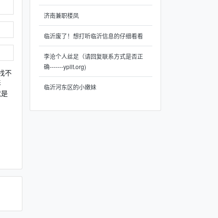
济南兼职楼凤
临沂废了！想打听临沂信息的仔细看看
李沧个人丝足（请回复联系方式是否正
确-------ypllt.org)
找不
毒
临沂河东区的小嫩妹
就是