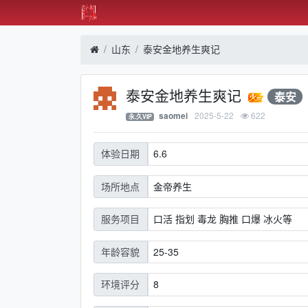
山东
泰安金地养生爽记
泰安金地养生爽记
泰安
2025-5-22
622
saomei
永.久VIP
6.6
体验日期
金帝养生
场所地点
口活 指划 毒龙 胸推 口爆 冰火等
服务项目
25-35
年龄容貌
8
环境评分