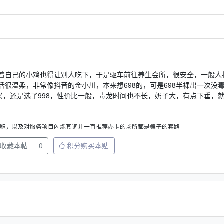
着自己的小鸡也得让别人吃下，于是驱车前往养生会所，很安全，一般人
很温柔，非常像抖音的金小川，本来想698的，可是698半裸出一次没
兴，还是选了998，性价比一般，毒龙时间也不长，奶子大，有点下垂，
职，以及对服务项目闪烁其词并一直推荐办卡的场所都是骗子的套路
收藏本帖
0
积分购买本贴