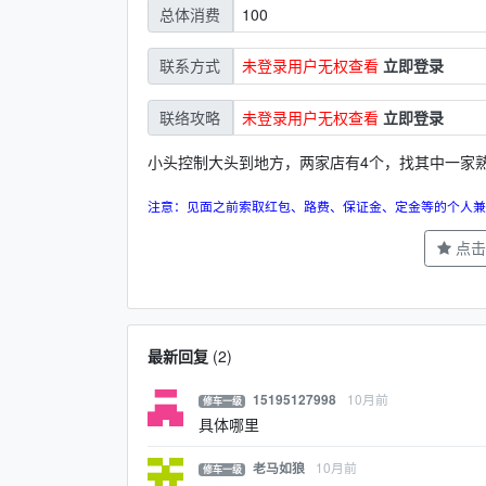
100
总体消费
未登录用户无权查看
立即登录
联系方式
未登录用户无权查看
立即登录
联络攻略
小头控制大头到地方，两家店有4个，找其中一家
注意：见面之前索取红包、路费、保证金、定金等的个人兼
点击
最新回复
(
2
)
10月前
15195127998
修车一级
具体哪里
10月前
老马如狼
修车一级