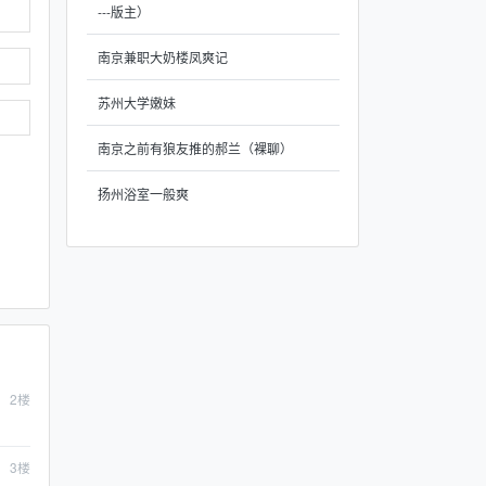
---版主）
南京兼职大奶楼凤爽记
苏州大学嫩妹
南京之前有狼友推的郝兰（裸聊）
扬州浴室一般爽
2
楼
3
楼