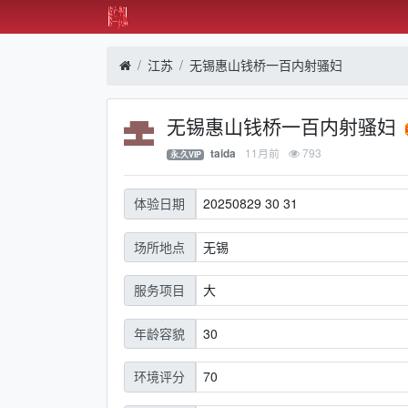
江苏
无锡惠山钱桥一百内射骚妇
无锡惠山钱桥一百内射骚妇
11月前
793
taida
永.久VIP
20250829 30 31
体验日期
无锡
场所地点
大
服务项目
30
年龄容貌
70
环境评分