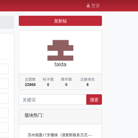
登录
发新帖
taida
主题数
帖子数
精华数
注册排名
22868
0
0
8
搜索
版块热门：
苏州炮轰17岁嫩妹（请更新联系方式----