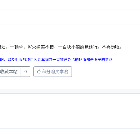
熟妇，一顿草，泻火确实不错，一百块小狼感觉还行。不喜勿喷。
职，以及对服务项目闪烁其词并一直推荐办卡的场所都是骗子的套路
收藏本帖
0
积分购买本贴