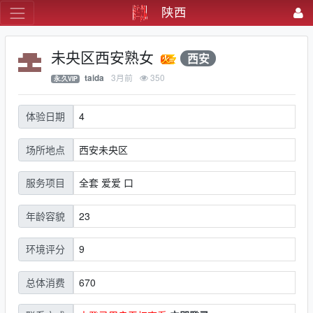
陕西
未央区西安熟女
西安
3月前
350
taida
永.久VIP
4
体验日期
西安未央区
场所地点
全套 爱爱 口
服务项目
23
年龄容貌
9
环境评分
670
总体消费