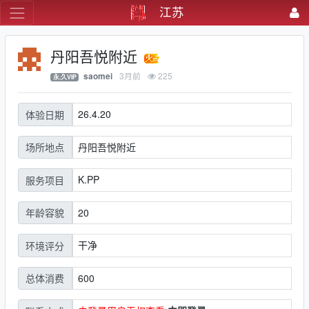
江苏
丹阳吾悦附近
3月前
225
saomei
永.久VIP
26.4.20
体验日期
丹阳吾悦附近
场所地点
K.PP
服务项目
20
年龄容貌
干净
环境评分
600
总体消费