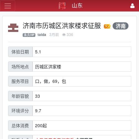
山东
济南市历城区洪家楼求征服
济南
3月前
336
taida
永.久VIP
5.1
体验日期
历城区洪家楼
场所地点
口，做，69，包
服务项目
33
年龄容貌
9.7
环境评分
200起
总体消费