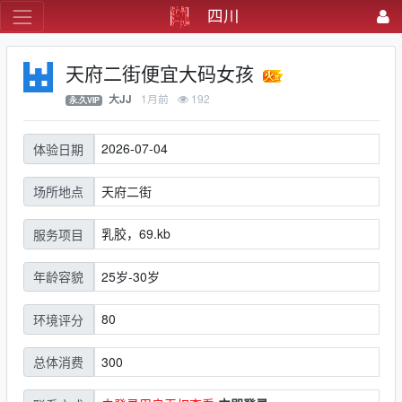
四川
天府二街便宜大码女孩
1月前
192
大JJ
永.久VIP
2026-07-04
体验日期
天府二街
场所地点
乳胶，69.kb
服务项目
25岁-30岁
年龄容貌
80
环境评分
300
总体消费