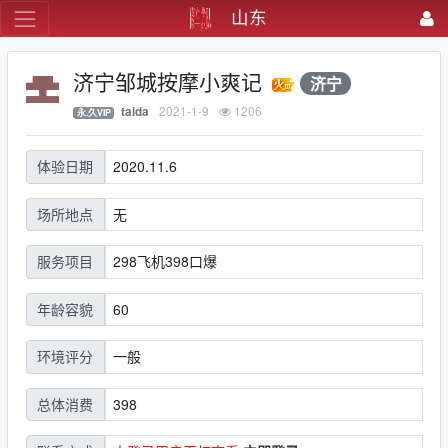
山东
济宁邹城按摩小爽记
济宁
2021-1-9
1206
taida
永.久VIP
2020.11.6
体验日期
无
场所地点
298飞机398口爆
服务项目
60
年龄容貌
一般
环境评分
398
总体消费