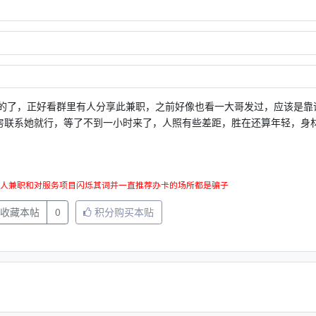
的了，正好看群里有人分享此兼职，之前好像也看一大哥发过，应该是靠
好房联系她就行，等了不到一小时来了，人照有些差距，胜在还算年轻，身
人兼职和对服务项目闪烁其词并一直推荐办卡的场所都是骗子
收藏本帖
0
积分购买本贴