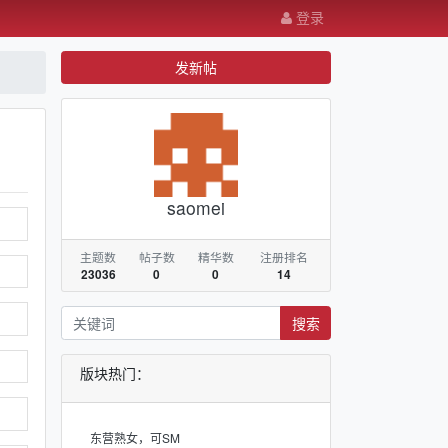
登录
发新帖
saomei
主题数
帖子数
精华数
注册排名
23036
0
0
14
搜索
版块热门：
东营熟女，可SM