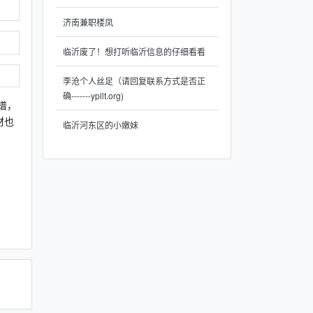
济南兼职楼凤
临沂废了！想打听临沂信息的仔细看看
李沧个人丝足（请回复联系方式是否正
确-------ypllt.org)
谱，
材也
临沂河东区的小嫩妹