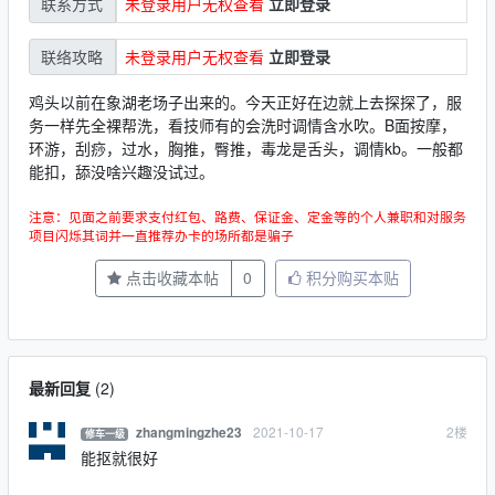
未登录用户无权查看
立即登录
联系方式
未登录用户无权查看
立即登录
联络攻略
鸡头以前在象湖老场子出来的。今天正好在边就上去探探了，服
务一样先全裸帮洗，看技师有的会洗时调情含水吹。B面按摩，
环游，刮痧，过水，胸推，臀推，毒龙是舌头，调情kb。一般都
能扣，舔没啥兴趣没试过。
注意：见面之前要求支付红包、路费、保证金、定金等的个人兼职和对服务
项目闪烁其词并一直推荐办卡的场所都是骗子
点击收藏本帖
0
积分购买本贴
最新回复
(
2
)
2021-10-17
2
楼
zhangmingzhe23
修车一级
能抠就很好