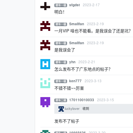
2023-2-17
sfgdst
修车一级
明白！
2023-2-19
Smallfan
修车一级
一月VIP 啥也不能看。是我误会了还是坑？
2023-2-19
Smallfan
修车一级
是我误会了
2023-2-21
yhn
修车一级
怎么发布不了广东地点的帖子？
2023-3-13
ken777
修车一级
不错不错~~厉害
2023-3-15
170110010033
修车二级
luckylover
收到
发布不了帖子
2023-3-20
16665626