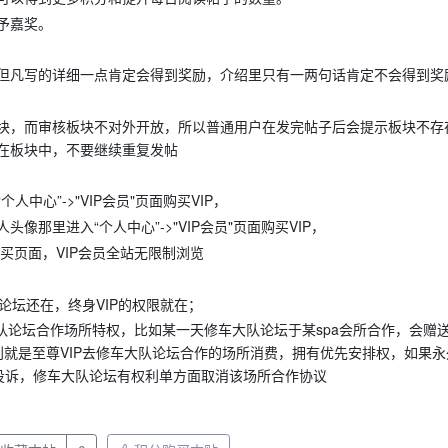
予嘉奖。
但凡写的详细一点肯定会得到奖励，介绍里只有一两句话肯定不会得到奖
块，而审核板块不对外开放，所以普通用户在发完帖子后会提示板块不存
在板块中，不要继续重复发帖
心”->"VIP会员"页面购买VIP，
那里进入“个人中心”->"VIP会员"页面购买VIP，
买页面，VIP会员全站无限制浏览
队论坛还在，终身VIP的权限就在；
大队论坛合作场所特权，比如某一天修车大队论坛于某spa会所合作，会赠
利就是至尊VIP去修车大队论坛合作的场所消费，拥有优先安排权，如果永久
投诉，修车大队论坛有权利单方面取消该场所合作协议