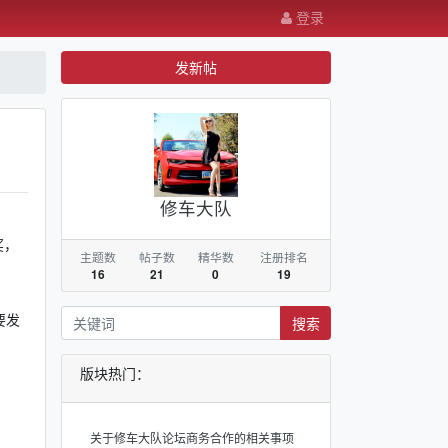
登录
发新帖
修车大队
奖，
主题数
帖子数
精华数
注册排名
16
21
0
19
要发
搜索
版块热门：
关于修车大队论坛商务合作的相关事项