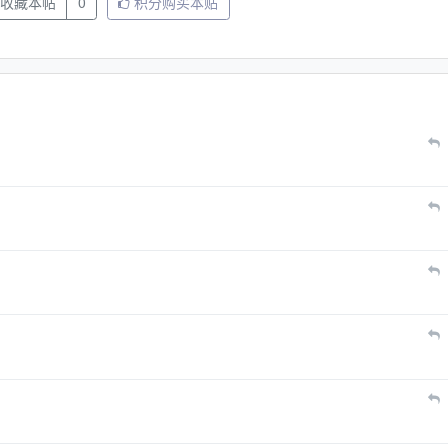
收藏本帖
0
积分购买本贴