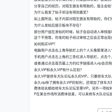
分享自己的经历，对陌生狼友有帮助的，版主会给
为什么我发了帖子却没有得到嘉奖？
如上面所说，帖子内容对陌生狼友有帮助的，你们
为什么发帖后提示板块不存在？
部分用户组在发帖的时候，帖子会自动进入审核版
这个不用管，你发的贴子经过审核之后会正常出现
如何购买VIP？
电脑用户点击右上角导航栏上的个人头像那里进入“个人中
手机用户点击左上角的三条杠进入导航栏，点击个人头像
或者通过点击首页最上方的红字链接进入vip会员购
永久VIP和永久VIP有什么区别？
永久VIP是修车大队论坛永久的VIP，只要修车大
永久vip除了拥有永久VIP的权利，还增加了修车
费体验名额给修车大队论坛至尊VIP。另外一项权
P在某合作场所消费体验差，可以来修车大队论坛