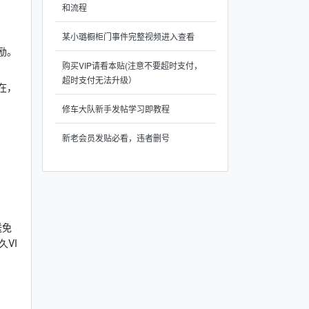
和流程
某小璐橱柜门事件完整视频进入查看
励。
购买VIP请看本贴(注意不要超时支付，
超时支付无法升级）
在，
修车大队新手发帖学习即教程
新老会员发贴必看，违者删号
送免
VI