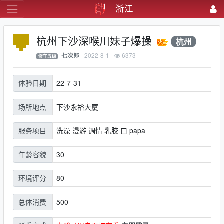
浙江
杭州下沙深喉川妹子爆操
杭州
2022-8-1
6373
七次郎
修车五级
22-7-31
体验日期
下沙永裕大厦
场所地点
洗澡 漫游 调情 乳胶 口 papa
服务项目
30
年龄容貌
80
环境评分
500
总体消费