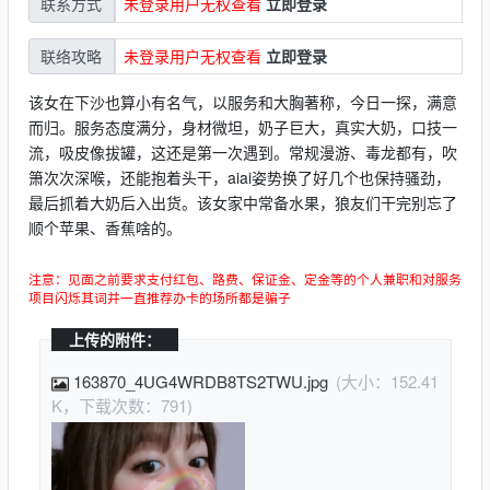
未登录用户无权查看
立即登录
联系方式
未登录用户无权查看
立即登录
联络攻略
该女在下沙也算小有名气，以服务和大胸著称，今日一探，满意
而归。服务态度满分，身材微坦，奶子巨大，真实大奶，口技一
流，吸皮像拔罐，这还是第一次遇到。常规漫游、毒龙都有，吹
箫次次深喉，还能抱着头干，aiai姿势换了好几个也保持骚劲，
最后抓着大奶后入出货。该女家中常备水果，狼友们干完别忘了
顺个苹果、香蕉啥的。
注意：见面之前要求支付红包、路费、保证金、定金等的个人兼职和对服务
项目闪烁其词并一直推荐办卡的场所都是骗子
上传的附件：
163870_4UG4WRDB8TS2TWU.jpg
(大小：152.41
K，下载次数：791)