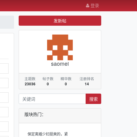
登录
发新帖
saomei
主题数
帖子数
精华数
注册排名
23036
0
0
14
搜索
版块热门：
保定离婚少妇挺爽的，紧