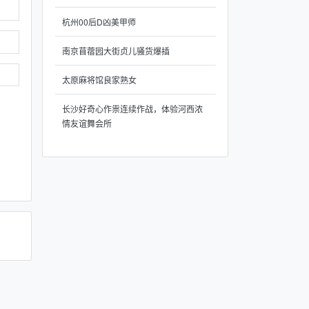
杭州00后D凶美甲师
南京苜蓿园大街贞儿骚货爆插
太原麻将馆良家熟女
长沙好奇心作祟连续作战，体验河西浓
情友谊舞会所