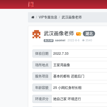
VIP专属信息
武汉画像老师
武汉画像老师
湖北
2022-8-6
3540
saomei
永.久VIP
2022.7.33
体验日期
王家湾画像
场所地点
基本的都有 还能后门
服务项目
25 小网红身材长相
年龄容貌
她自己家 环境还行
环境评分