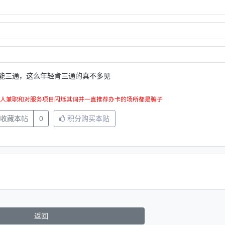
能三通，这么年轻肯三通的真不多见
人兼职和对服务项目闪烁其词并一直推荐办卡的场所都是骗子
收藏本帖
0
积分购买本贴
返回