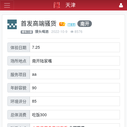
天津
首发高端骚货
南开
2022-10-9
8576
馒头喝酒
修车三级
7.25
体验日期
南开陆家嘴
场所地点
aa
服务项目
90
年龄容貌
85
环境评分
吃饭300
总体消费