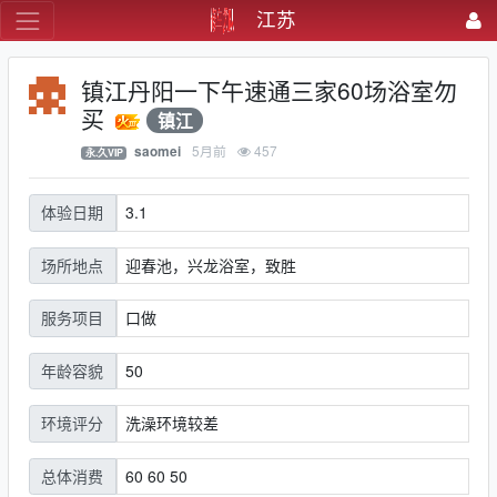
江苏
镇江丹阳一下午速通三家60场浴室勿
买
镇江
5月前
457
saomei
永.久VIP
3.1
体验日期
迎春池，兴龙浴室，致胜
场所地点
口做
服务项目
50
年龄容貌
洗澡环境较差
环境评分
60 60 50
总体消费