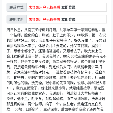
未登录用户无权查看
立即登录
联系方式
未登录用户无权查看
立即登录
联络攻略
周日休息，从南京坐绿皮到丹阳，共享单车第一家到迎春池，就
一个技师，脸化的白，胖老，肚子上肉不少，60吹做，第一次说
的给我吹好点，80，我耳根子软就答应了，好久没做了，没想到
直接给我吹出来了，休息会儿主要走的，她又来找我，摸我牛
子，想着来都来了，还没插进逼呢，又跟着去了，吹完女上位一
会儿女的说让我干她，我说我射了，80和60吹起来的确是有点不
一样的，但是老菜皮没必要；第二家去的兴龙，这个地图上搜不
到，要搜翔云机动车检测，到定位后大门进去就能看见浴室招
牌，这家洗浴环境相对好点，一进就看见技师在记单子，看脸也
老，化得白，穿的连衣包臀短裙，腿看上去还挺光滑的，后面操
的时候也的确，洗完澡，敲小背的先来问我，说敲小背60敲大背
100，我有点犹豫了，就让她来敲小背，就是纯素按摩，敲完说
可以让大背的给我便宜点，我说那行，然后就让大背技师来了，
吹做，逼不黑，毛不多，对得起价格，第三家到致胜，洗浴环境
那是真的差，两个技师，搞了一个，皮肤老，鬓角还有点白头
发， 50块，口的还行，主动深喉，后面换姿势我软了还再帮我