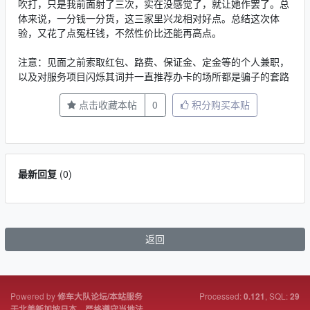
吹打，只是我前面射了三次，实在没感觉了，就让她作罢了。总
体来说，一分钱一分货，这三家里兴龙相对好点。总结这次体
验，又花了点冤枉钱，不然性价比还能再高点。
注意：见面之前索取红包、路费、保证金、定金等的个人兼职，
以及对服务项目闪烁其词并一直推荐办卡的场所都是骗子的套路
点击收藏本帖
0
积分购买本贴
最新回复
(
0
)
返回
Powered by
Processed:
, SQL:
修车大队论坛/本站服务
0.121
29
于北美新加坡日本，严格遵守当地法