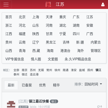
江苏
首页
北京
上海
天津
重庆
广东
江苏
浙江
河北
山东
河南
湖北
湖南
安徽
江西
福建
陕西
甘肃
宁夏
四川
广西
贵州
云南
辽宁
黑龙江
吉林
新.疆
内蒙古
山西
青海
西,藏
海南
港澳台
海外
管理区
VIP专属信息
情人圈
文爱圈
永.久VIP精品信息
城区：
全部
南京
苏州
无锡
常州
徐州
南通
淮安
盐城
扬州
镇江
泰州
宿迁
连云港
排序：
回帖时间
最新
已备案
优秀
精华
[江苏]
镇江最近快餐
镇江
taida
16小时前
0
永.久VIP