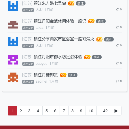
[江苏]
镇江朱方路七里甸
镇江
大JJ
1月前
0
永.久VIP
[江苏]
镇江丹阳金鼎休闲体验一般记
镇江
taida
1月前
0
永.久VIP
[江苏]
镇江分享两家市区浴室一般可泻火
镇江
大JJ
1月前
0
永.久VIP
[江苏]
镇江丹阳市御水坊足浴体验
镇江
paoyou
1月前
0
永.久VIP
[江苏]
镇江丹徒卸货
镇江
saomei
1月前
0
永.久VIP
1
2
3
4
5
6
7
8
9
10
...42
▶