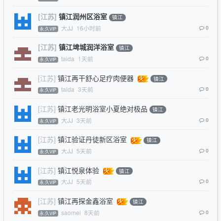
[江苏]
镇江润州区浴室
镇江
大JJ
16小时前
0
永.久VIP
[江苏]
镇江埤城润洋浴室
镇江
taida
1天前
0
永.久VIP
[江苏]
镇江再干舒心足疗肉便器
镇江
taida
3天前
0
永.久VIP
[江苏]
镇江老光明浴室小夏绝对极品
镇江
大JJ
3天前
0
永.久VIP
[江苏]
镇江验证丹徒新区浴室
镇江
大JJ
5天前
0
永.久VIP
[江苏]
镇江悦泉体验
镇江
大JJ
5天前
0
永.久VIP
[江苏]
镇江再探金鑫浴室
镇江
saomei
8天前
0
永.久VIP