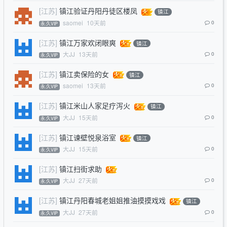
[江苏]
镇江验证丹阳丹徒区楼凤
镇江
saomei
10天前
0
永.久VIP
[江苏]
镇江万家欢闭眼爽
镇江
大JJ
13天前
0
永.久VIP
[江苏]
镇江卖保险的女
镇江
saomei
13天前
0
永.久VIP
[江苏]
镇江米山人家足疗泻火
镇江
大JJ
15天前
0
永.久VIP
[江苏]
镇江谏壁悦泉浴室
镇江
大JJ
15天前
0
永.久VIP
[江苏]
镇江扫街求助
大JJ
27天前
0
永.久VIP
[江苏]
镇江丹阳春城老姐姐推油摸摸戏戏
镇江
大JJ
27天前
0
永.久VIP