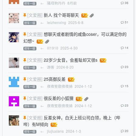
←
骚母狗丹丹
8月前
36
修车一级
[文爱圈]
新人 找个哥哥聊天
←
leizhenxing
2025-6-8
51
修车一级
[文爱圈]
想聊天或者剧情的咸鱼coser，可以满足你的
幻想~
←
lll1910
2025-4-30
14
修车一级
[文爱圈]
22岁少女音，会羞耻却又很s
←
游客
2024-8-20
23
修车一级
[文爱圈]
25高御反差
←
夜夜笙歌夜夜骑
2024-1-12
15
修车一级
[文爱圈]
很反差的小狐狸
←
夜夜笙歌夜夜骑
2024-1-12
23
修车一级
[文爱圈]
反差女神，白天上班公司白领，晚上（哔
哔）有M倾向
←
jiujiuxians
2024-1-3
20
修车一级