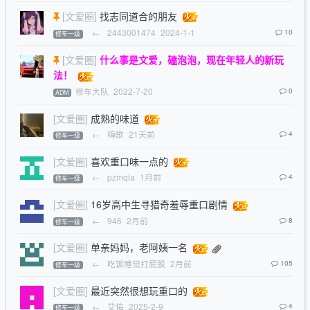
[文爱圈]
找志同道合的朋友
←
2443001474
2024-1-1
10
修车一级
[文爱圈]
什么事是文爱，磕泡泡，现在年轻人的新玩
法！
修车大队
2022-7-20
0
ADM
[文爱圈]
成熟的味道
←
嗨歌
21天前
4
修车一级
[文爱圈]
喜欢重口味一点的
←
pzmqla
1月前
4
修车一级
[文爱圈]
16岁高中生寻猎奇羞辱重口剧情
←
946
2月前
8
修车一级
[文爱圈]
单亲妈妈，老阿姨一名
←
吃饭睡觉打屁股
2月前
105
修车一级
[文爱圈]
最近突然很想玩重口的
←
艾佑
2025-2-9
4
修车一级