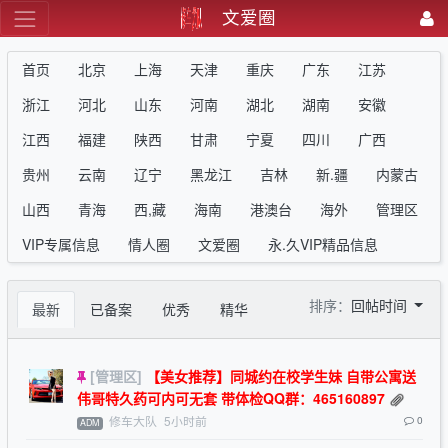
文爱圈
首页
北京
上海
天津
重庆
广东
江苏
浙江
河北
山东
河南
湖北
湖南
安徽
江西
福建
陕西
甘肃
宁夏
四川
广西
贵州
云南
辽宁
黑龙江
吉林
新.疆
内蒙古
山西
青海
西,藏
海南
港澳台
海外
管理区
VIP专属信息
情人圈
文爱圈
永.久VIP精品信息
排序：
回帖时间
最新
已备案
优秀
精华
[管理区]
【美女推荐】同城约在校学生妹 自带公寓送
伟哥特久药可内可无套 带体检QQ群：465160897
修车大队
5小时前
0
ADM