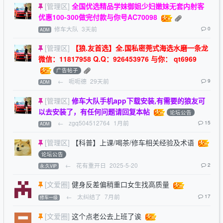
[管理区]
全国优选精品学妹御姐少妇嫩妹无套内射客
优惠100-300做完付款与你号AC70098
修车大队
3天前
0
ADM
[管理区]
【狼.友首选】全.国私密莞式海选水磨一条龙
微信：11817958 Q.Q：926453976 与你： qt6969
广告帖子
←
呃呃德
29天前
9
ADM
[管理区]
修车大队手机app下载安装,有需要的狼友可
以去安装了，有任何问题请回复本帖
论坛公告
←
zgq504512764
1月前
15
ADM
[管理区]
【科普】上课/喝茶/修车相关经验及术语
论坛公告
←
花有重开日
2025-5-20
2
永.久VIP
[文爱圈]
健身反差偏稍重口女生找高质量
←
太纠结了
7月前
17
修车一级
[文爱圈]
这个点老公去上班了诶