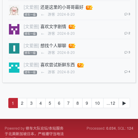
[文爱圈]
还是这里的小哥哥最好
←
游客
2024-8-20
3
修车一级
[文爱圈]
喜欢文字剧情
←
游客
2024-8-20
2
修车一级
[文爱圈]
想找个人聊聊
←
游客
2024-8-20
3
修车一级
[文爱圈]
喜欢尝试新鲜东西
←
游客
2024-8-20
4
修车一级
1
2
3
4
5
6
7
8
9
10
...12
▶
Powered by
Processed:
, SQL:
修车大队论坛/本站服务
0.034
124
于北美新加坡日本，严格遵守当地法