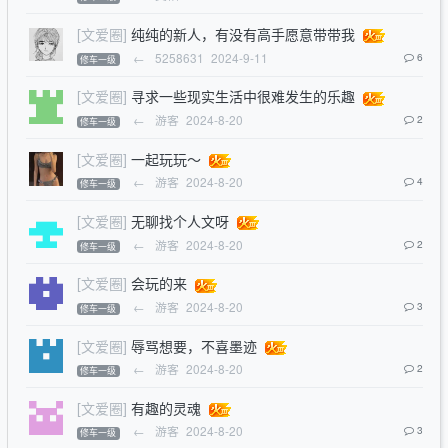
[文爱圈]
纯纯的新人，有没有高手愿意带带我
←
5258631
2024-9-11
6
修车一级
[文爱圈]
寻求一些现实生活中很难发生的乐趣
←
游客
2024-8-20
2
修车一级
[文爱圈]
一起玩玩～
←
游客
2024-8-20
4
修车一级
[文爱圈]
无聊找个人文呀
←
游客
2024-8-20
2
修车一级
[文爱圈]
会玩的来
←
游客
2024-8-20
3
修车一级
[文爱圈]
辱骂想要，不喜墨迹
←
游客
2024-8-20
2
修车一级
[文爱圈]
有趣的灵魂
←
游客
2024-8-20
3
修车一级