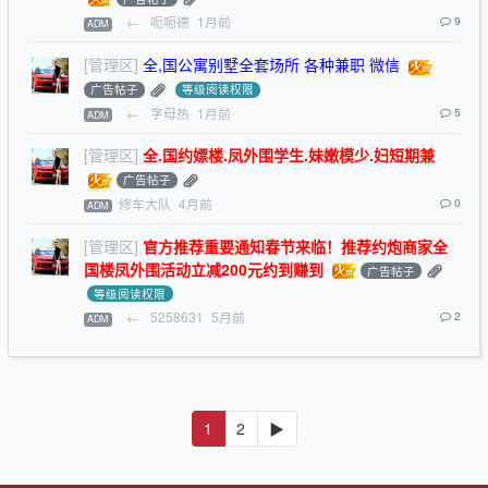
←
呃呃德
1月前
9
ADM
[管理区]
全,国公寓别墅全套场所 各种兼职 微信
广告帖子
等级阅读权限
←
字母热
1月前
5
ADM
[管理区]
全.国约嫖楼.凤外围学生.妹嫩模少.妇短期兼
广告帖子
修车大队
4月前
0
ADM
[管理区]
官方推荐重要通知春节来临！推荐约炮商家全
国楼凤外围活动立减200元约到赚到
广告帖子
等级阅读权限
←
5258631
5月前
2
ADM
1
2
▶