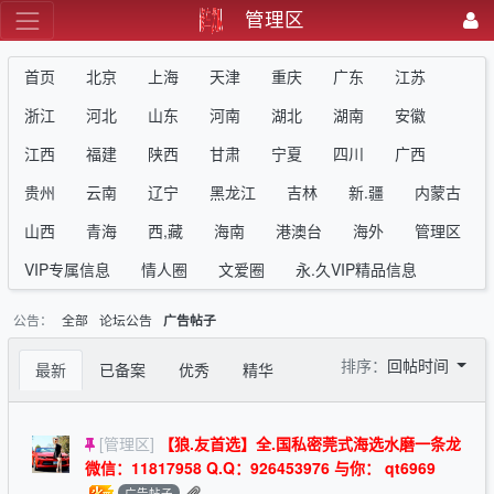
管理区
首页
北京
上海
天津
重庆
广东
江苏
浙江
河北
山东
河南
湖北
湖南
安徽
江西
福建
陕西
甘肃
宁夏
四川
广西
贵州
云南
辽宁
黑龙江
吉林
新.疆
内蒙古
山西
青海
西,藏
海南
港澳台
海外
管理区
VIP专属信息
情人圈
文爱圈
永.久VIP精品信息
公告：
全部
论坛公告
广告帖子
排序：
回帖时间
最新
已备案
优秀
精华
[管理区]
【狼.友首选】全.国私密莞式海选水磨一条龙
微信：11817958 Q.Q：926453976 与你： qt6969
广告帖子