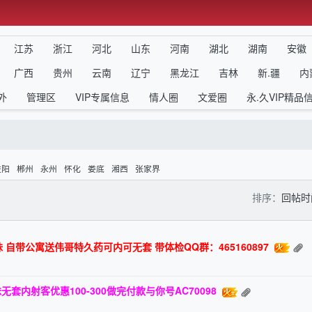
江苏
浙江
河北
山东
河南
湖北
湖南
安徽
广西
贵州
云南
辽宁
黑龙江
吉林
新.疆
内
外
管理区
VIP专属信息
情人圈
文爱圈
永.久VIP精品
益阳
郴州
永州
怀化
娄底
湘西
张家界
排序：
回帖
自带公寓送伟哥特久药可内可无套 带体检QQ群：465160897
内射客优惠100-300做完付款与你号AC70098