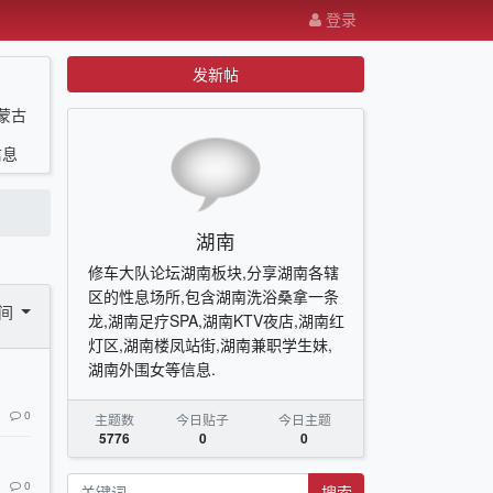
登录
发新帖
蒙古
信息
湖南
修车大队论坛湖南板块,分享湖南各辖
区的性息场所,包含湖南洗浴桑拿一条
时间
龙,湖南足疗SPA,湖南KTV夜店,湖南红
灯区,湖南楼凤站街,湖南兼职学生妹,
湖南外围女等信息.
0
主题数
今日贴子
今日主题
5776
0
0
0
搜索