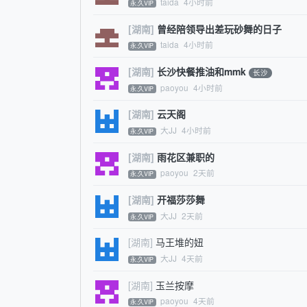
taida
4小时前
永.久VIP
[湖南]
曾经陪领导出差玩砂舞的日子
taida
4小时前
永.久VIP
[湖南]
长沙快餐推油和mmk
长沙
paoyou
4小时前
永.久VIP
[湖南]
云天阁
大JJ
4小时前
永.久VIP
[湖南]
雨花区兼职的
paoyou
2天前
永.久VIP
[湖南]
开福莎莎舞
大JJ
2天前
永.久VIP
[湖南]
马王堆的妞
大JJ
4天前
永.久VIP
[湖南]
玉兰按摩
paoyou
4天前
永.久VIP