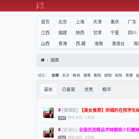
首页
北京
上海
天津
重庆
广东
江西
福建
陕西
甘肃
宁夏
四川
山西
青海
西,藏
海南
港澳台
海
湖南
城区：
长沙
株洲
湘潭
衡阳
邵阳
岳阳
常德
全部
最新
已备案
优秀
精华
[管理区]
【美女推荐】同城约在校学生妹 
修车大队
1天前
ADM
[管理区]
全国优选精品学妹御姐少妇嫩妹无套
修车大队
4天前
ADM