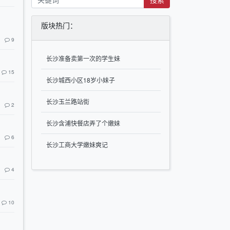
版块热门：
9
长沙准备卖第一次的学生妹
15
长沙城西小区18岁小妹子
长沙玉兰路站街
2
长沙含浦快餐店弄了个嫩妹
6
长沙工商大学嫩妹爽记
4
10