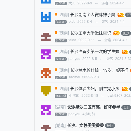
大JJ
2022-8-3
←
游客
2024-4-1
永.久VIP
[湖南]
长沙湖南个人微胖妹子爽
长
大JJ
2022-8-4
←
游客
2024-4-1
永.久VIP
[湖南]
长沙工商大学嫩妹爽记
长沙
taida
2022-9-11
←
游客
2024-4-1
永.久VIP
[湖南]
长沙准备卖第一次的学生妹
paoyou
2022-8-5
←
游客
2024-3-3
永.久VIP
[湖南]
长沙树木岭佳琦，19岁，颜还行
saomei
2022-9-18
永.久VIP
[湖南]
长沙体验少妇，刚生完小孩
七次郎
2022-8-18
←
gwh9807
202
修车五级
[湖南]
长沙星沙二区有感，好坏参半
长沙
paoyou
4小时前
永.久VIP
[湖南]
长沙、文静雯雯香香
长沙