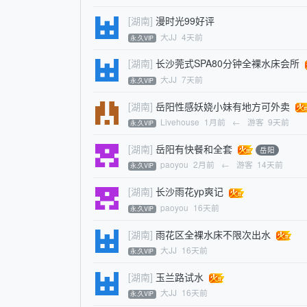
[湖南]
漫时光99好评
大JJ
4天前
永.久VIP
[湖南]
长沙莞式SPA80分钟全裸水床会所
大JJ
7天前
永.久VIP
[湖南]
岳阳性感妖娆小妹有地方可外卖
Livehouse
1月前
←
游客
9天前
永.久VIP
[湖南]
岳阳有快餐和全套
岳阳
paoyou
2月前
←
游客
14天前
永.久VIP
[湖南]
长沙雨花yp爽记
paoyou
16天前
永.久VIP
[湖南]
雨花区全裸水床不限次出水
大JJ
16天前
永.久VIP
[湖南]
玉兰路试水
大JJ
16天前
永.久VIP