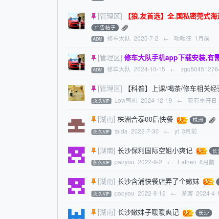
[管理区]
【狼.友首选】全.国私密莞式海选水磨
广告帖子
修车大队
2025-7-2
←
呃呃德
1月前
ADM
[管理区]
修车大队手机app下载安装,
修车大队
2024-10-15
←
zgq50451276
ADM
[管理区]
【科普】上课/喝茶/修车相关经
Low司机
2024-12-19
←
花有重开日
永.久VIP
[湖南]
株洲合泰00后快餐
株洲
taida
2022-7-30
←
yt
3月前
永.久VIP
[湖南]
长沙保利国际空姐小爽记
长
paoyou
2022-9-2
←
Lathen
8月前
永.久VIP
[湖南]
长沙含浦快餐店弄了个嫩妹
paoyou
2022-8-12
←
游客
2024-4-
永.久VIP
[湖南]
长沙嫩妹子暖暖爽记
长沙