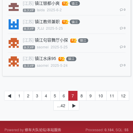
[江苏]
镇江银都小爽
镇江
taida
2025-6-2
0
永.久VIP
[江苏]
镇江教师兼职
镇江
大JJ
2025-5-25
0
永.久VIP
[江苏]
镇江句容舞厅小探
镇江
saomei
2025-5-25
0
永.久VIP
[江苏]
镇江水床95
镇江
saomei
2025-5-24
0
永.久VIP
◀
1
2
3
4
5
6
7
8
9
10
11
12
...42
▶
Powered by
Processed:
, SQL:
修车大队论坛/本站服务
0.184
55