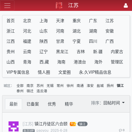
江苏
首页
北京
上海
天津
重庆
广东
江苏
浙江
河北
山东
河南
湖北
湖南
安徽
江西
福建
陕西
甘肃
宁夏
四川
广西
贵州
云南
辽宁
黑龙江
吉林
新.疆
内蒙古
山西
青海
西,藏
海南
港澳台
海外
管理区
VIP专属信息
情人圈
文爱圈
永.久VIP精品信息
城区：
全部
南京
苏州
无锡
常州
徐州
南通
淮安
盐城
扬州
镇江
泰州
宿迁
连云港
排序：
回帖时间
最新
已备案
优秀
精华
[江苏]
镇江丹徒区六合颐
镇江
paoyou
2025-6-28
0
永.久VIP