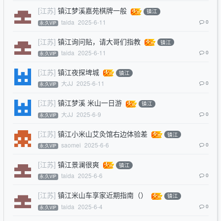
[江苏]
镇江梦溪嘉苑棋牌一般
镇江
taida
2025-6-11
0
永.久VIP
[江苏]
镇江询问贴，请大哥们指教
镇江
taida
2025-6-11
0
永.久VIP
[江苏]
镇江夜探埤城
镇江
大JJ
2025-6-11
0
永.久VIP
[江苏]
镇江梦溪 米山一日游
镇江
大JJ
2025-6-9
0
永.久VIP
[江苏]
镇江小米山艾灸馆右边体验差
镇江
saomei
2025-6-6
0
永.久VIP
[江苏]
镇江景澜很爽
镇江
taida
2025-6-6
0
永.久VIP
[江苏]
镇江米山车享家近期指南（）
镇江
taida
2025-6-4
0
永.久VIP