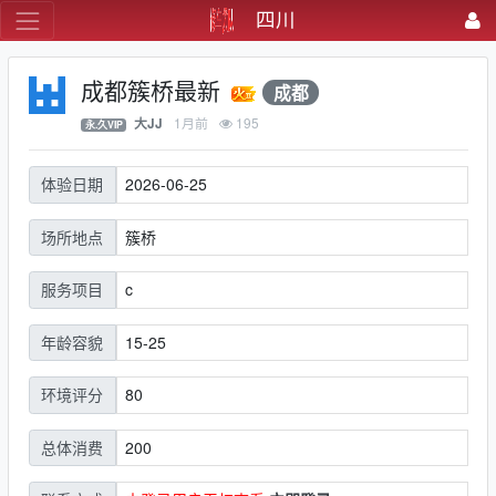
四川
成都簇桥最新
成都
1月前
195
大JJ
永.久VIP
2026-06-25
体验日期
簇桥
场所地点
c
服务项目
15-25
年龄容貌
80
环境评分
200
总体消费