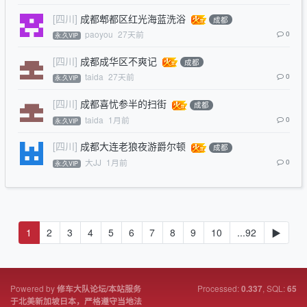
[四川]
成都郫都区红光海蓝洗浴
成都
paoyou
27天前
0
永.久VIP
[四川]
成都成华区不爽记
成都
taida
27天前
0
永.久VIP
[四川]
成都喜忧参半的扫街
成都
taida
1月前
0
永.久VIP
[四川]
成都大连老狼夜游爵尔顿
成都
大JJ
1月前
0
永.久VIP
1
2
3
4
5
6
7
8
9
10
...92
▶
Powered by
Processed:
, SQL:
修车大队论坛/本站服务
0.337
65
于北美新加坡日本，严格遵守当地法