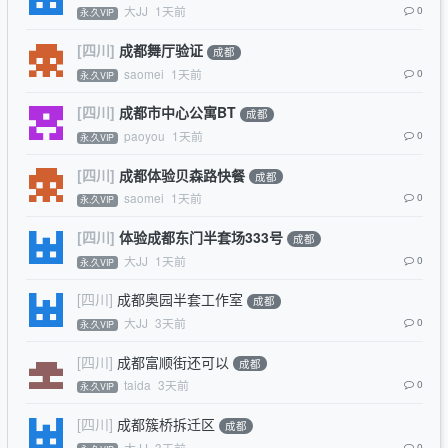
大JJ
1天前
0
永.久VIP
[四川]
成都舞厅验证
成都
saomei
1天前
0
永.久VIP
[四川]
成都市中心公寓BT
成都
paoyou
1天前
0
永.久VIP
[四川]
成都体验贝森路快餐
成都
saomei
1天前
0
永.久VIP
[四川]
体验成都东门半套场333号
成都
大JJ
1天前
0
永.久VIP
[四川]
成都奥园半套工作室
成都
大JJ
3天前
0
永.久VIP
[四川]
成都富顺街还可以
成都
taida
3天前
0
永.久VIP
[四川]
成都簇桥拆迁区
成都
大JJ
3天前
0