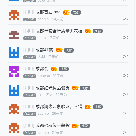
永.久VIP
[四川]
成都首后 spa
成都
saomei
14天前
0
永.久VIP
[四川]
成都半套会所质量天花板
成都
taida
17天前
0
永.久VIP
[四川]
成都4T爽
成都
大JJ
17天前
0
永.久VIP
[四川]
成都会
成都
paoyou
20天前
0
永.久VIP
[四川]
成都红光极品骚货
成都
←
Ziye
20天前
1
永.久VIP
[四川]
成都鸿缘印象验证。不错
成都
saomei
26天前
0
永.久VIP
[四川]
成都梧桐缘一般般
成都
saomei
27天前
0
永.久VIP