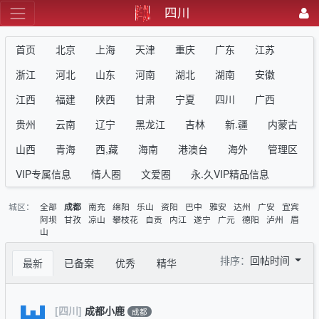
四川
首页
北京
上海
天津
重庆
广东
江苏
浙江
河北
山东
河南
湖北
湖南
安徽
江西
福建
陕西
甘肃
宁夏
四川
广西
贵州
云南
辽宁
黑龙江
吉林
新.疆
内蒙古
山西
青海
西,藏
海南
港澳台
海外
管理区
VIP专属信息
情人圈
文爱圈
永.久VIP精品信息
城区：
全部
南充
绵阳
乐山
资阳
巴中
雅安
达州
广安
宜宾
成都
阿坝
甘孜
凉山
攀枝花
自贡
内江
遂宁
广元
德阳
泸州
眉
山
排序：
回帖时间
最新
已备案
优秀
精华
[四川]
成都小鹿
成都