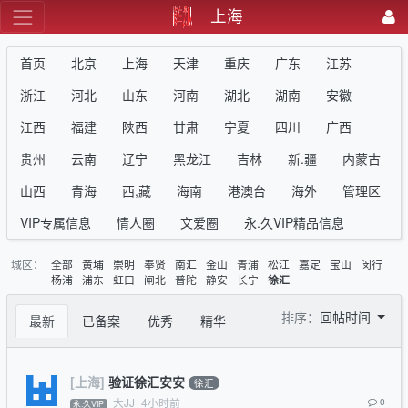
上海
首页
北京
上海
天津
重庆
广东
江苏
浙江
河北
山东
河南
湖北
湖南
安徽
江西
福建
陕西
甘肃
宁夏
四川
广西
贵州
云南
辽宁
黑龙江
吉林
新.疆
内蒙古
山西
青海
西,藏
海南
港澳台
海外
管理区
VIP专属信息
情人圈
文爱圈
永.久VIP精品信息
城区：
全部
黄埔
崇明
奉贤
南汇
金山
青浦
松江
嘉定
宝山
闵行
杨浦
浦东
虹口
闸北
普陀
静安
长宁
徐汇
排序：
回帖时间
最新
已备案
优秀
精华
[上海]
验证徐汇安安
徐汇
大JJ
4小时前
0
永.久VIP