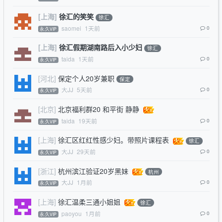
[上海]
徐汇的笑笑
徐汇
saomei
1天前
0
永.久VIP
[上海]
徐汇假期湖南路后入小少妇
徐汇
taida
1天前
0
永.久VIP
[河北]
保定个人20岁兼职
保定
大JJ
5天前
0
永.久VIP
[北京]
北京福利群20 和平街 静静
taida
19天前
0
永.久VIP
[上海]
徐汇区红红性感少妇。带照片课程表
徐汇
大JJ
29天前
0
永.久VIP
[浙江]
杭州滨江验证20岁黑妹
杭州
大JJ
1月前
0
永.久VIP
[上海]
徐汇温柔三通小姐姐
徐汇
paoyou
1月前
0
永.久VIP