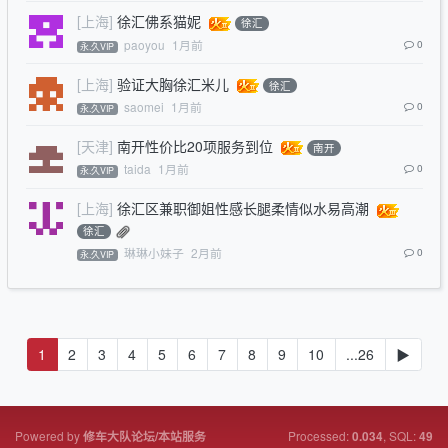
[上海]
徐汇佛系猫妮
徐汇
paoyou
1月前
0
永.久VIP
[上海]
验证大胸徐汇米儿
徐汇
saomei
1月前
0
永.久VIP
[天津]
南开性价比20项服务到位
南开
taida
1月前
0
永.久VIP
[上海]
徐汇区兼职御姐性感长腿柔情似水易高潮
徐汇
琳琳小妹子
2月前
0
永.久VIP
1
2
3
4
5
6
7
8
9
10
...26
▶
Powered by
Processed:
, SQL:
修车大队论坛/本站服务
0.034
49