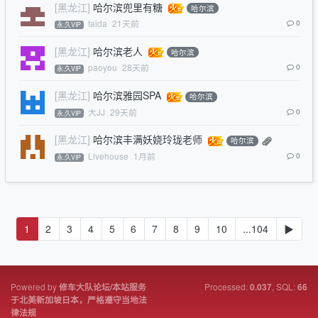
[黑龙江]
哈尔滨兜里有糖
哈尔滨
taida
21天前
0
永.久VIP
[黑龙江]
哈尔滨老人
哈尔滨
paoyou
28天前
0
永.久VIP
[黑龙江]
哈尔滨雅园SPA
哈尔滨
大JJ
29天前
0
永.久VIP
[黑龙江]
哈尔滨丰满妖娆玲珑老师
哈尔滨
Livehouse
1月前
0
永.久VIP
1
2
3
4
5
6
7
8
9
10
...104
▶
Powered by
Processed:
, SQL:
修车大队论坛/本站服务
0.037
66
于北美新加坡日本，严格遵守当地法
律法规