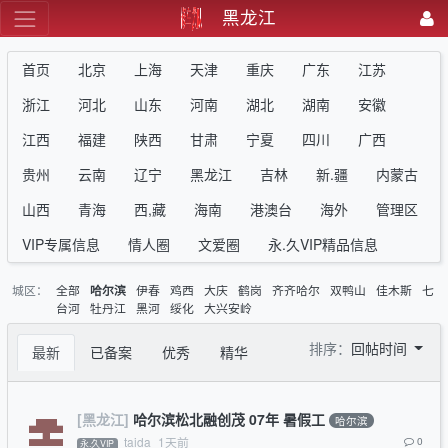
黑龙江
首页
北京
上海
天津
重庆
广东
江苏
浙江
河北
山东
河南
湖北
湖南
安徽
江西
福建
陕西
甘肃
宁夏
四川
广西
贵州
云南
辽宁
黑龙江
吉林
新.疆
内蒙古
山西
青海
西,藏
海南
港澳台
海外
管理区
VIP专属信息
情人圈
文爱圈
永.久VIP精品信息
城区：
全部
伊春
鸡西
大庆
鹤岗
齐齐哈尔
双鸭山
佳木斯
七
哈尔滨
台河
牡丹江
黑河
绥化
大兴安岭
排序：
回帖时间
最新
已备案
优秀
精华
[黑龙江]
哈尔滨松北融创茂 07年 暑假工
哈尔滨
taida
1天前
0
永.久VIP