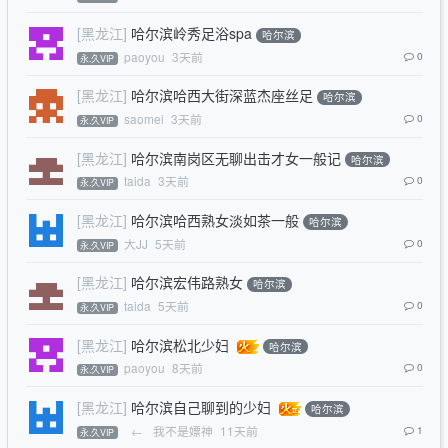
[黑龙江]
哈尔滨岭秀足浴spa
哈尔滨
paoyou
3天前
0
永.久VIP
[黑龙江]
哈尔滨哈西大街深蓝杰座丝足
哈尔滨
saomei
3天前
0
永.久VIP
[黑龙江]
哈尔滨南岗区无聊出击才女一般记
哈尔滨
taida
3天前
0
永.久VIP
[黑龙江]
哈尔滨哈西熟女淡如茶一般
哈尔滨
大JJ
5天前
0
永.久VIP
[黑龙江]
哈尔滨宏伟路熟女
哈尔滨
taida
5天前
0
永.久VIP
[黑龙江]
哈尔滨松北少妇
哈尔滨
paoyou
8天前
0
永.久VIP
[黑龙江]
哈尔滨自己聊到的少妇
哈尔滨
←
我不是嫖神
11天前
1
永.久VIP