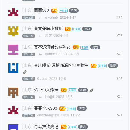
[山东]
丽丽300
济南
←
wxcnmb
2024-1-14
1
修车三级
[山东]
奎文兼职小姐姐
潍坊
←
游客
2024-1-9
2
修车一级
[山东]
寒亭运河街韵味熟女
潍坊
←
aabbccddff
2024-1-8
1
修车一级
[山东]
黑店曝光-淄博临淄区金景养生
淄博
Siuacs
2023-12-8
0
修车一级
[山东]
验证恒大嫩妹
济南
←
kkkjjd
2023-12-5
1
修车二级
[山东]
菲菲个人300
济南
xiaozhang123
2023-11-22
0
修车三级
[山东]
青岛推油爽记
青岛