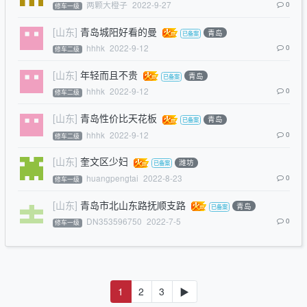
两颗大橙子
2022-9-27
0
修车一级
[山东]
青岛城阳好看的曼
青岛
hhhk
2022-9-12
0
修车二级
[山东]
年轻而且不贵
青岛
hhhk
2022-9-12
0
修车二级
[山东]
青岛性价比天花板
青岛
hhhk
2022-9-12
0
修车二级
[山东]
奎文区少妇
潍坊
huangpengtai
2022-8-23
0
修车一级
[山东]
青岛市北山东路抚顺支路
青岛
DN353596750
2022-7-5
0
修车一级
1
2
3
▶