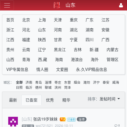
山东
首页
北京
上海
天津
重庆
广东
江苏
浙江
河北
山东
河南
湖北
湖南
安徽
江西
福建
陕西
甘肃
宁夏
四川
广西
贵州
云南
辽宁
黑龙江
吉林
新.疆
内蒙古
山西
青海
西,藏
海南
港澳台
海外
管理区
VIP专属信息
情人圈
文爱圈
永.久VIP精品信息
城区：
济南
青岛
淄博
枣庄
东营
烟台
潍坊
济宁
泰安
威海
全部
日照
临沂
德州
聊城
滨州
菏泽
排序：
发帖时间
最新
已备案
优秀
精华
[山东]
张店19岁妹妹
淄博
wei721521
2024-10-11
0
修车一级