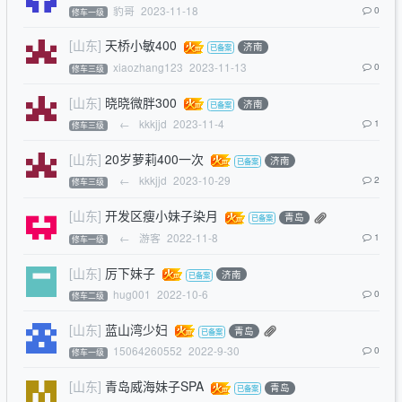
豹哥
2023-11-18
0
修车一级
[山东]
天桥小敏400
济南
xiaozhang123
2023-11-13
0
修车三级
[山东]
晓晓微胖300
济南
←
kkkjjd
2023-11-4
1
修车三级
[山东]
20岁萝莉400一次
济南
←
kkkjjd
2023-10-29
2
修车三级
[山东]
开发区瘦小妹子染月
青岛
←
游客
2022-11-8
1
修车一级
[山东]
厉下妹子
济南
hug001
2022-10-6
0
修车二级
[山东]
蓝山湾少妇
青岛
15064260552
2022-9-30
0
修车一级
[山东]
青岛威海妹子SPA
青岛