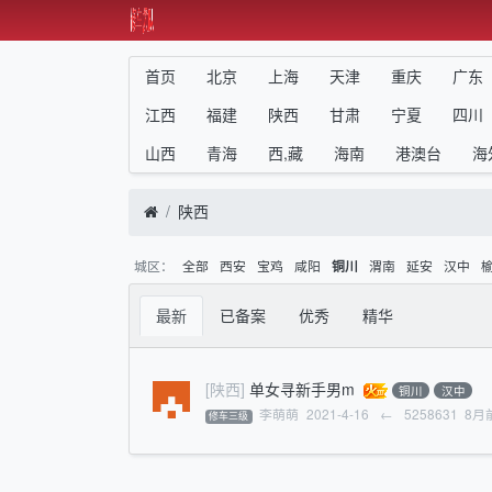
首页
北京
上海
天津
重庆
广东
江西
福建
陕西
甘肃
宁夏
四川
山西
青海
西,藏
海南
港澳台
海
陕西
城区：
全部
西安
宝鸡
咸阳
渭南
延安
汉中
铜川
最新
已备案
优秀
精华
[陕西]
单女寻新手男m
铜川
汉中
李萌萌
2021-4-16
←
5258631
8月
修车三级