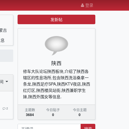
登录
发新帖
蒙古
信息
陕西
修车大队论坛陕西板块,介绍了陕西各
辖区的性息场所,包含陕西洗浴桑拿一
时间
条龙,陕西足疗SPA,陕西KTV夜店,陕西
红灯区,陕西楼凤站街,陕西兼职学生
妹,陕西外围女等信息.
2
主题数
今日贴子
今日主题
3684
0
0
搜索