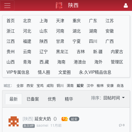
陕西
首页
北京
上海
天津
重庆
广东
江苏
浙江
河北
山东
河南
湖北
湖南
安徽
江西
福建
陕西
甘肃
宁夏
四川
广西
贵州
云南
辽宁
黑龙江
吉林
新.疆
内蒙古
山西
青海
西,藏
海南
港澳台
海外
管理区
VIP专属信息
情人圈
文爱圈
永.久VIP精品信息
城区：
全部
西安
宝鸡
咸阳
铜川
渭南
汉中
榆林
安康
商洛
延安
排序：
回帖时间
最新
已备案
优秀
精华
[陕西]
延安大奶（）
延安
saomei
11月前
0
永.久VIP