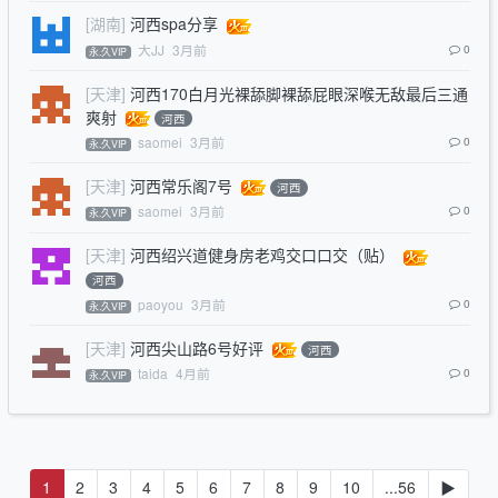
[湖南]
河西spa分享
大JJ
3月前
0
永.久VIP
[天津]
河西170白月光裸舔脚裸舔屁眼深喉无敌最后三通
爽射
河西
saomei
3月前
0
永.久VIP
[天津]
河西常乐阁7号
河西
saomei
3月前
0
永.久VIP
[天津]
河西绍兴道健身房老鸡交口口交（贴）
河西
paoyou
3月前
0
永.久VIP
[天津]
河西尖山路6号好评
河西
taida
4月前
0
永.久VIP
1
2
3
4
5
6
7
8
9
10
...56
▶