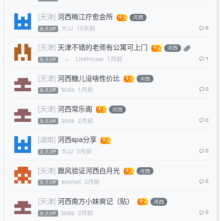
[天津]
河西梅江疗愈会所
河西
大JJ
10天前
0
永.久VIP
[天津]
天津不错的老师有公寓可上门
河西
←
Livehouse
1月前
1
永.久VIP
[天津]
河西糖儿没啥性价比
河西
taida
1月前
0
永.久VIP
[天津]
河西常乐阁
河西
taida
2月前
0
永.久VIP
[湖南]
河西spa分享
大JJ
3月前
0
永.久VIP
[天津]
跟风验证河西白月光
河西
saomei
3月前
0
永.久VIP
[天津]
河西南方小妹爽记（贴）
河西
taida
3月前
0
永.久VIP