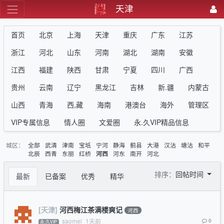
天津
首页
北京
上海
天津
重庆
广东
江苏
浙江
河北
山东
河南
湖北
湖南
安徽
江西
福建
陕西
甘肃
宁夏
四川
广西
贵州
云南
辽宁
黑龙江
吉林
新.疆
内蒙古
山西
青海
西,藏
海南
港澳台
海外
管理区
VIP专属信息
情人圈
文爱圈
永.久VIP精品信息
城区：
全部
武清
津南
宝坻
宁河
静海
蓟县
大港
汉沽
塘沽
和平
北辰
西青
东丽
红桥
河东
南开
河北
河西
排序：
回帖时间
最新
已备案
优秀
精华
[天津]
河西梅江茶满楼爽记
河西
saomei
1天前
0
永.久VIP