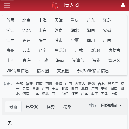
情人圈
首页
北京
上海
天津
重庆
广东
江苏
浙江
河北
山东
河南
湖北
湖南
安徽
江西
福建
陕西
甘肃
宁夏
四川
广西
贵州
云南
辽宁
黑龙江
吉林
新.疆
内蒙古
山西
青海
西,藏
海南
港澳台
海外
管理区
VIP专属信息
情人圈
文爱圈
永.久VIP精品信息
省市：
全部
福建
河南
西藏
青海
山西
内蒙古
新疆
吉林
黑龙江
辽
宁
云南
贵州
广西
宁夏
陕西
北京
江西
安徽
湖南
湖
甘肃
北
河南
山东
河北
四川
浙江
江苏
广东
重庆
天津
上海
排序：
回帖时间
最新
已备案
优秀
精华
无