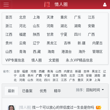
情人圈
首页
北京
上海
天津
重庆
广东
江苏
浙江
河北
山东
河南
湖北
湖南
安徽
江西
福建
陕西
甘肃
宁夏
四川
广西
贵州
云南
辽宁
黑龙江
吉林
新.疆
内蒙古
山西
青海
西,藏
海南
港澳台
海外
管理区
VIP专属信息
情人圈
文爱圈
永.久VIP精品信息
省市：
全部
福建
河南
西藏
青海
山西
内蒙古
新疆
吉林
黑龙江
辽
宁
云南
贵州
宁夏
甘肃
陕西
北京
江西
安徽
湖南
湖
广西
北
河南
山东
河北
四川
浙江
江苏
广东
重庆
天津
上海
排序：
回帖时间
最新
已备案
优秀
精华
[情人圈]
找一个可以放心的伴侣度过一生会是你吗