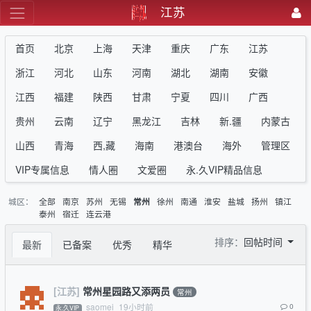
江苏
首页
北京
上海
天津
重庆
广东
江苏
浙江
河北
山东
河南
湖北
湖南
安徽
江西
福建
陕西
甘肃
宁夏
四川
广西
贵州
云南
辽宁
黑龙江
吉林
新.疆
内蒙古
山西
青海
西,藏
海南
港澳台
海外
管理区
VIP专属信息
情人圈
文爱圈
永.久VIP精品信息
城区：
全部
南京
苏州
无锡
徐州
南通
淮安
盐城
扬州
镇江
常州
泰州
宿迁
连云港
排序：
回帖时间
最新
已备案
优秀
精华
[江苏]
常州星园路又添两员
常州
saomei
19小时前
0
永.久VIP