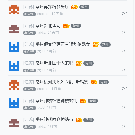
[江苏]
常州再探绮梦舞厅
常州
saomei
19天前
0
永.久VIP
[江苏]
常州新北孟河
常州
taida
21天前
0
永.久VIP
[江苏]
常州便宜淫荡可三通乱伦熟女
常州
大JJ
1月前
0
永.久VIP
[江苏]
常州新北区个人兼职
常州
大JJ
1月前
0
永.久VIP
[江苏]
常州运河天地2号楼，新鸡窝
常州
saomei
1月前
0
永.久VIP
[江苏]
常州钟楼怀德钟楼站街
常州
大JJ
1月前
0
永.久VIP
[江苏]
常州钟楼西仓桥站街
常州
taida
1月前
0
永.久VIP