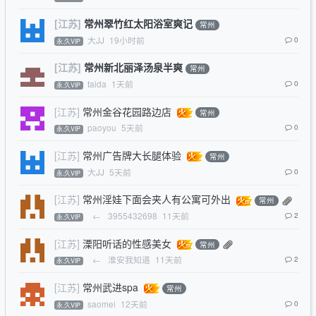
[江苏]
常州翠竹红太阳浴室爽记
常州
大JJ
19小时前
0
永.久VIP
[江苏]
常州新北丽泽汤泉半爽
常州
taida
1天前
0
永.久VIP
[江苏]
常州金谷花园路边店
常州
paoyou
5天前
0
永.久VIP
[江苏]
常州广告牌大长腿体验
常州
大JJ
5天前
0
永.久VIP
[江苏]
常州淫娃下面会夹人有公寓可外出
常州
←
3955432698
11天前
2
永.久VIP
[江苏]
溧阳听话的性感美女
常州
←
淮安我知道
11天前
2
永.久VIP
[江苏]
常州武进spa
常州
saomei
12天前
0
永.久VIP