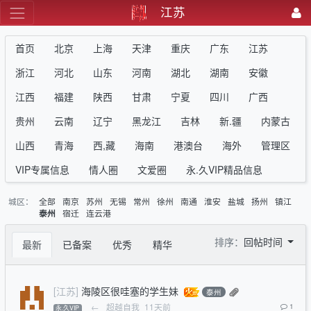
江苏
首页
北京
上海
天津
重庆
广东
江苏
浙江
河北
山东
河南
湖北
湖南
安徽
江西
福建
陕西
甘肃
宁夏
四川
广西
贵州
云南
辽宁
黑龙江
吉林
新.疆
内蒙古
山西
青海
西,藏
海南
港澳台
海外
管理区
VIP专属信息
情人圈
文爱圈
永.久VIP精品信息
城区：
全部
南京
苏州
无锡
常州
徐州
南通
淮安
盐城
扬州
镇江
宿迁
连云港
泰州
排序：
回帖时间
最新
已备案
优秀
精华
[江苏]
海陵区很哇塞的学生妹
泰州
←
超越自我
11天前
1
永.久VIP