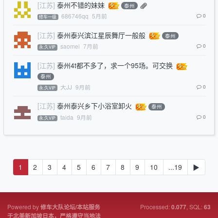
[江苏]
泰州不错的妹妹
泰州
686746qq
5月前
0
修车一级
[江苏]
泰州泰兴滨江星辰舞厅一般般
泰州
saomei
7月前
0
永.久VIP
[江苏]
泰州4t都不多了，求一个95场。可交换
泰州
大JJ
9月前
0
永.久VIP
[江苏]
泰州泰兴乡下小浴室卸火
泰州
taida
9月前
0
永.久VIP
1
2
3
4
5
6
7
8
9
10
...19
▶
Powered by
Processed:
, SQL:
修车大队论坛/本站服务
0.077
63
于北美新加坡日本，严格遵守当地法