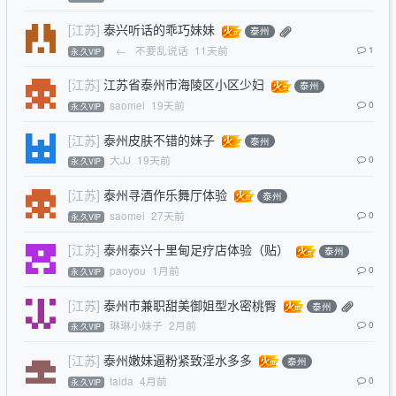
[江苏]
泰兴听话的乖巧妹妹
泰州
←
不要乱说话
11天前
1
永.久VIP
[江苏]
江苏省泰州市海陵区小区少妇
泰州
saomei
19天前
0
永.久VIP
[江苏]
泰州皮肤不错的妹子
泰州
大JJ
19天前
0
永.久VIP
[江苏]
泰州寻酒作乐舞厅体验
泰州
saomei
27天前
0
永.久VIP
[江苏]
泰州泰兴十里甸足疗店体验（贴）
泰州
paoyou
1月前
0
永.久VIP
[江苏]
泰州市兼职甜美御姐型水密桃臀
泰州
琳琳小妹子
2月前
0
永.久VIP
[江苏]
泰州嫩妹逼粉紧致淫水多多
泰州
taida
4月前
0
永.久VIP