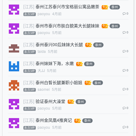
[江苏]
泰州江苏泰兴市宝格丽公寓品嫩茶
泰州
paoyou
4月前
0
永.久VIP
[江苏]
泰州市泰兴市肤白貌美大长腿妹妹
泰州
paoyou
5月前
0
永.久VIP
[江苏]
泰州泰兴00后妹妹大长腿
泰州
taida
5月前
0
永.久VIP
[江苏]
泰州妹妹下海，水嫩
泰州
大JJ
5月前
0
永.久VIP
[江苏]
泰州白皙长腿兼职小姐姐
泰州
saomei
5月前
0
永.久VIP
[江苏]
验证泰州大澡堂
泰州
paoyou
5月前
0
永.久VIP
[江苏]
泰州金凤凰4推爽记
泰州
paoyou
5月前
0
永.久VIP