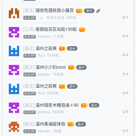
[浙江]
瑞安性感妖娆小骚货
温州
←
东洋人如玉
9天前
1
永.久VIP
[江苏]
夜探姑苏区站街130起
paoyou
11天前
0
永.久VIP
[浙江]
温州之前爽
温州
大JJ
15天前
0
永.久VIP
[浙江]
温州小少妇coco
温州
paoyou
15天前
0
永.久VIP
[浙江]
温州之前爽
温州
大JJ
20天前
0
永.久VIP
[浙江]
温州瑞安木桶泡澡＋92
温州
paoyou
28天前
0
永.久VIP
[浙江]
温州美澜庭体验
温州
saomei
1月前
0
永.久VIP