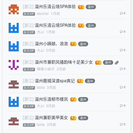
[浙江]
温州乐清云境SPA体验
温州
saomei
1月前
0
永.久VIP
[浙江]
温州乐清云境SPA体验
温州
大JJ
1月前
0
永.久VIP
[浙江]
温州小姨娘、浪浪
温州
大JJ
2月前
0
永.久VIP
[浙江]
温州市兼职风骚韵味十足美少女
温州
琳琳小妹子
2月前
0
永.久VIP
[浙江]
温州鹿城深渡spa爽记
温州
taida
3月前
0
永.久VIP
[浙江]
温州乐清柳市楼凤
温州
大JJ
3月前
0
永.久VIP
[浙江]
温州兼职美甲美女
温州
taida
3月前
0
永.久VIP