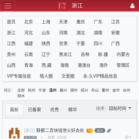
浙江
首页
北京
上海
天津
重庆
广东
江苏
浙江
河北
山东
河南
湖北
湖南
安徽
江西
福建
陕西
甘肃
宁夏
四川
广西
贵州
云南
辽宁
黑龙江
吉林
新.疆
内蒙古
山西
青海
西,藏
海南
港澳台
海外
管理区
VIP专属信息
情人圈
文爱圈
永.久VIP精品信息
城区：
全部
杭州
宁波
嘉兴
湖州
绍兴
舟山
衢州
金华
台州
温州
丽水
排序：
回帖时间
最新
已备案
优秀
精华
[浙江]
鞋都二百块钱泄火好去处
温州
←
游客
9天前
1
永.久VIP