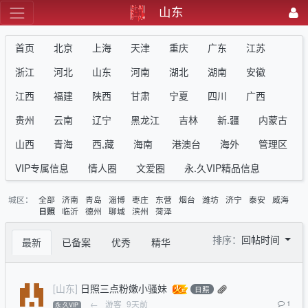
山东
首页
北京
上海
天津
重庆
广东
江苏
浙江
河北
山东
河南
湖北
湖南
安徽
江西
福建
陕西
甘肃
宁夏
四川
广西
贵州
云南
辽宁
黑龙江
吉林
新.疆
内蒙古
山西
青海
西,藏
海南
港澳台
海外
管理区
VIP专属信息
情人圈
文爱圈
永.久VIP精品信息
城区：
全部
济南
青岛
淄博
枣庄
东营
烟台
潍坊
济宁
泰安
威海
临沂
德州
聊城
滨州
菏泽
日照
排序：
回帖时间
最新
已备案
优秀
精华
[山东]
日照三点粉嫩小骚妹
日照
←
游客
9天前
1
永.久VIP