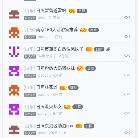
[山东]
日照暂留避雷帖
日照
taida
21天前
0
永.久VIP
[江苏]
南京160大活浴室推荐
南京
saomei
1月前
1
永.久VIP
[山东]
日照市兼职白嫩性感妹子
日照
琳琳小妹子
2月前
0
永.久VIP
[山东]
日照粉嫩大奶骚妹妹
日照
paoyou
4月前
0
永.久VIP
[山东]
日照林家滩
日照
saomei
8月前
0
永.久VIP
[山东]
日照泄火熟女
日照
paoyou
9月前
0
永.久VIP
[山东]
日照东港区助浴spa
日照
taida
2025-7-18
0
永.久VIP