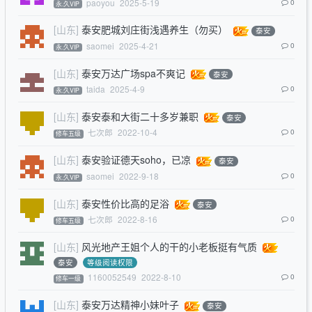
paoyou
2025-5-19
0
永.久VIP
[山东]
泰安肥城刘庄街浅遇养生（勿买）
泰安
saomei
2025-4-21
0
永.久VIP
[山东]
泰安万达广场spa不爽记
泰安
taida
2025-4-9
0
永.久VIP
[山东]
泰安泰和大街二十多岁兼职
泰安
七次郎
2022-10-4
0
修车五级
[山东]
泰安验证德天soho，已凉
泰安
saomei
2022-9-18
0
永.久VIP
[山东]
泰安性价比高的足浴
泰安
七次郎
2022-8-16
0
修车五级
[山东]
风光地产王姐个人的干的小老板挺有气质
泰安
等级阅读权限
1160052549
2022-8-10
0
修车一级
[山东]
泰安万达精神小妹叶子
泰安