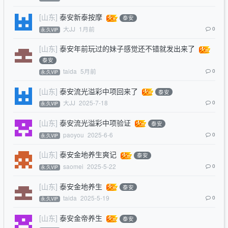
[山东]
泰安新泰按摩
泰安
大JJ
1月前
0
永.久VIP
[山东]
泰安年前玩过的妹子感觉还不错就发出来了
泰安
taida
5月前
0
永.久VIP
[山东]
泰安流光溢彩中项回来了
泰安
大JJ
2025-7-18
0
永.久VIP
[山东]
泰安流光溢彩中项验证
泰安
paoyou
2025-6-6
0
永.久VIP
[山东]
泰安金地养生爽记
泰安
saomei
2025-5-22
0
永.久VIP
[山东]
泰安金地养生
泰安
taida
2025-5-19
0
永.久VIP
[山东]
泰安金帝养生
泰安