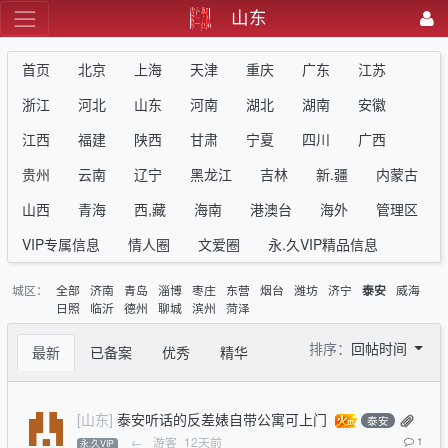
山东
首页
北京
上海
天津
重庆
广东
江苏
浙江
河北
山东
河南
湖北
湖南
安徽
江西
福建
陕西
甘肃
宁夏
四川
广西
贵州
云南
辽宁
黑龙江
吉林
新.疆
内蒙古
山西
青海
西,藏
海南
港澳台
海外
管理区
VIP专属信息
情人圈
文爱圈
永.久VIP精品信息
城区：
全部
济南
青岛
淄博
枣庄
东营
烟台
潍坊
济宁
威海
泰安
日照
临沂
德州
聊城
滨州
菏泽
排序：
回帖时间
最新
已备案
优秀
精华
[山东]
泰安听话的反差婊自带公寓可上门
泰安
←
游客
12天前
1
永.久VIP