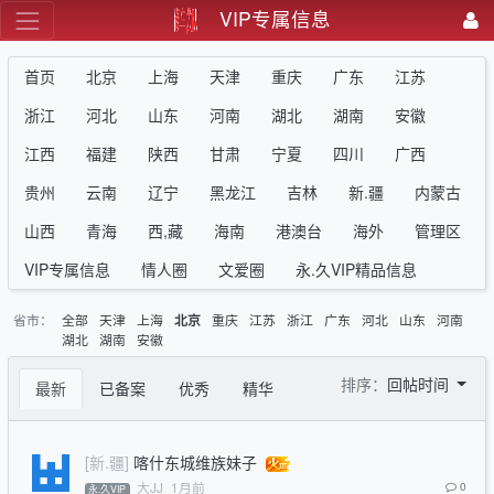
VIP专属信息
首页
北京
上海
天津
重庆
广东
江苏
浙江
河北
山东
河南
湖北
湖南
安徽
江西
福建
陕西
甘肃
宁夏
四川
广西
贵州
云南
辽宁
黑龙江
吉林
新.疆
内蒙古
山西
青海
西,藏
海南
港澳台
海外
管理区
VIP专属信息
情人圈
文爱圈
永.久VIP精品信息
省市：
全部
天津
上海
重庆
江苏
浙江
广东
河北
山东
河南
北京
湖北
湖南
安徽
排序：
回帖时间
最新
已备案
优秀
精华
[新.疆]
喀什东城维族妹子
大JJ
1月前
0
永.久VIP