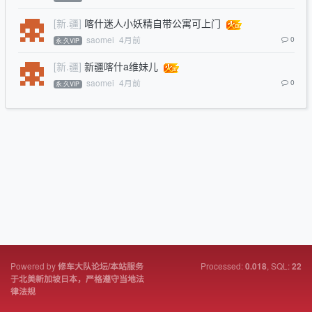
[新.疆]
喀什迷人小妖精自带公寓可上门
saomei
4月前
0
永.久VIP
[新.疆]
新疆喀什a维妹儿
saomei
4月前
0
永.久VIP
Powered by
Processed:
, SQL:
修车大队论坛/本站服务
0.018
22
于北美新加坡日本，严格遵守当地法
律法规