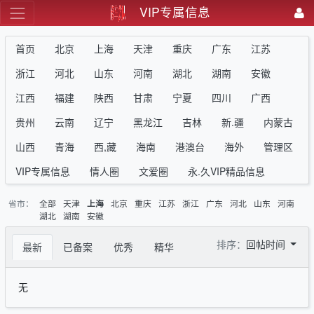
VIP专属信息
首页
北京
上海
天津
重庆
广东
江苏
浙江
河北
山东
河南
湖北
湖南
安徽
江西
福建
陕西
甘肃
宁夏
四川
广西
贵州
云南
辽宁
黑龙江
吉林
新.疆
内蒙古
山西
青海
西,藏
海南
港澳台
海外
管理区
VIP专属信息
情人圈
文爱圈
永.久VIP精品信息
省市：
全部
天津
北京
重庆
江苏
浙江
广东
河北
山东
河南
上海
湖北
湖南
安徽
排序：
回帖时间
最新
已备案
优秀
精华
无