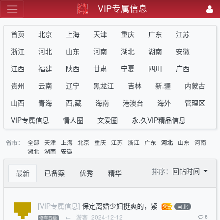
VIP专属信息
首页
北京
上海
天津
重庆
广东
江苏
浙江
河北
山东
河南
湖北
湖南
安徽
江西
福建
陕西
甘肃
宁夏
四川
广西
贵州
云南
辽宁
黑龙江
吉林
新.疆
内蒙古
山西
青海
西,藏
海南
港澳台
海外
管理区
VIP专属信息
情人圈
文爱圈
永.久VIP精品信息
省市：
全部
天津
上海
北京
重庆
江苏
浙江
广东
山东
河南
河北
湖北
湖南
安徽
排序：
回帖时间
最新
已备案
优秀
精华
[VIP专属信息]
保定离婚少妇挺爽的，紧
河北
←
游客
2024-12-12
6
修车五级