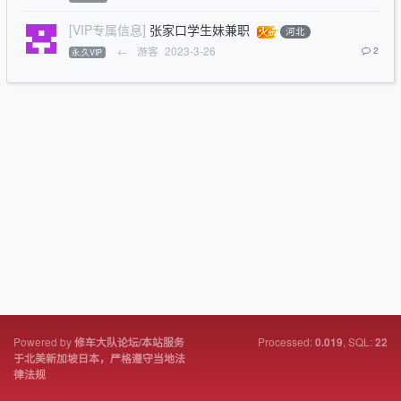
[VIP专属信息]
张家口学生妹兼职
河北
←
游客
2023-3-26
2
永.久VIP
Powered by
Processed:
, SQL:
修车大队论坛/本站服务
0.019
22
于北美新加坡日本，严格遵守当地法
律法规