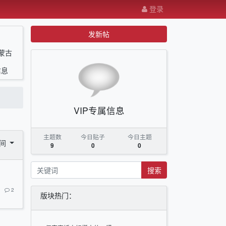
登录
发新帖
蒙古
信息
VIP专属信息
主题数
今日贴子
今日主题
时间
9
0
0
搜索
2
版块热门：