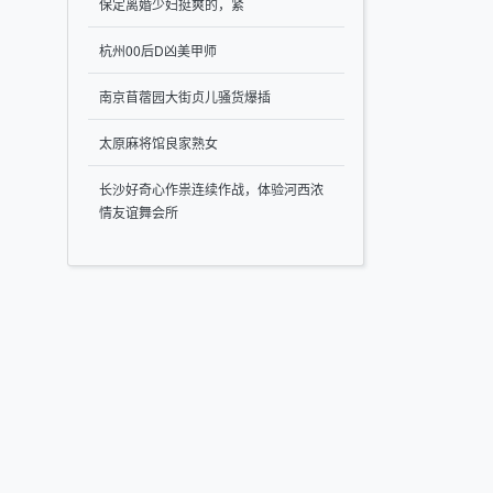
保定离婚少妇挺爽的，紧
杭州00后D凶美甲师
南京苜蓿园大街贞儿骚货爆插
太原麻将馆良家熟女
长沙好奇心作祟连续作战，体验河西浓
情友谊舞会所