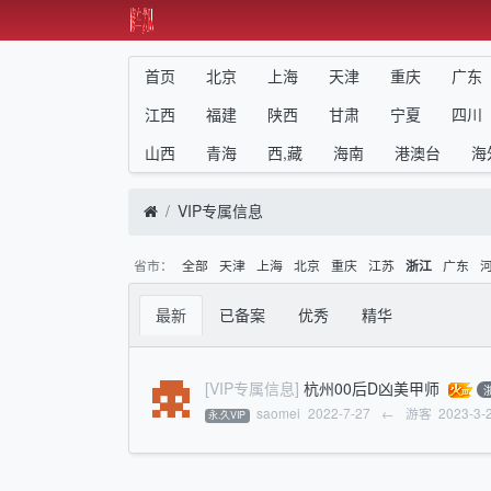
首页
北京
上海
天津
重庆
广东
江西
福建
陕西
甘肃
宁夏
四川
山西
青海
西,藏
海南
港澳台
海
VIP专属信息
省市：
全部
天津
上海
北京
重庆
江苏
广东
浙江
最新
已备案
优秀
精华
[VIP专属信息]
杭州00后D凶美甲师
saomei
2022-7-27
←
游客
2023-3-
永.久VIP