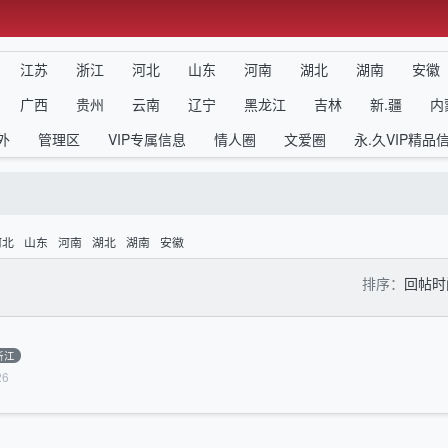
江苏
浙江
河北
山东
河南
湖北
湖南
安徽
广西
贵州
云南
辽宁
黑龙江
吉林
新.疆
内
外
管理区
VIP专属信息
情人圈
文爱圈
永.久VIP精品
河北
山东
河南
湖北
湖南
安徽
排序：
回帖
浙江
26