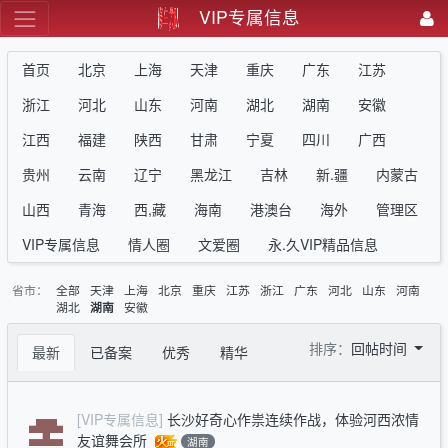
VIP专属信息
首页
北京
上海
天津
重庆
广东
江苏
浙江
河北
山东
河南
湖北
湖南
安徽
江西
福建
陕西
甘肃
宁夏
四川
广西
贵州
云南
辽宁
黑龙江
吉林
新.疆
内蒙古
山西
青海
西,藏
海南
港澳台
海外
管理区
VIP专属信息
情人圈
文爱圈
永.久VIP精品信息
省市：
全部
天津
上海
北京
重庆
江苏
浙江
广东
河北
山东
河南
湖北
安徽
湖南
排序：
回帖时间
最新
已备案
优秀
精华
[VIP专属信息]
长沙好奇心作祟连续作战，体验河西浓情
友谊舞会所
湖南